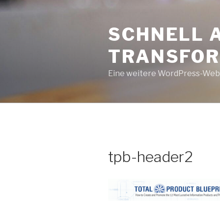
Zum
Inhalt
SCHNELL 
springen
TRANSFOR
Eine weitere WordPress-Web
tpb-header2