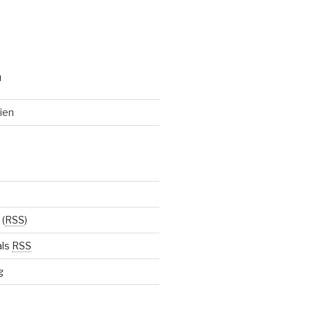
N
ien
(
RSS
)
als
RSS
g