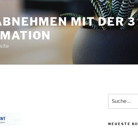
ABNEHMEN MIT DER 
MATION
site
Suche
nach:
NEUESTE K