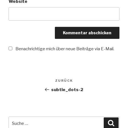
Website
Benachrichtige mich über neue Beiträge via E-Mail.
Beitragsnavigation
ZURÜCK
Vorheriger
Beitrag
subtle_dots-2
Suche
nach: