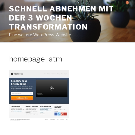
Zum
SCHNELL ABNEHMEN MIT
Inhalt
DER 3 WOCHEN
springen
TRANSFORMATION
Eine weitere WordPress-Website
homepage_atm