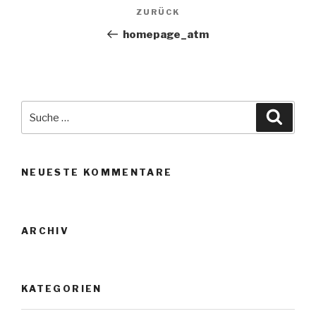
Beitragsnavigation
ZURÜCK
Vorheriger
Beitrag
homepage_atm
Suche
nach:
Suche
NEUESTE KOMMENTARE
ARCHIV
KATEGORIEN