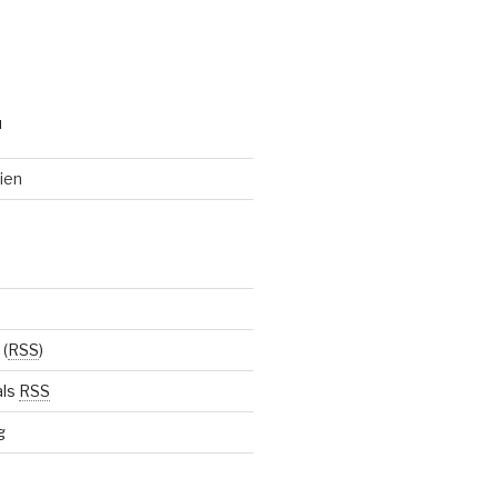
N
ien
(
RSS
)
als
RSS
g