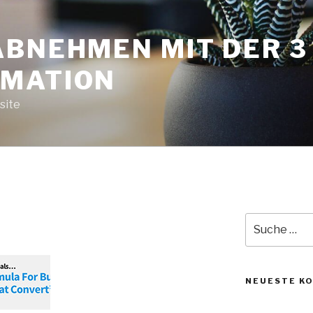
ABNEHMEN MIT DER 
MATION
site
Suche
nach:
NEUESTE K