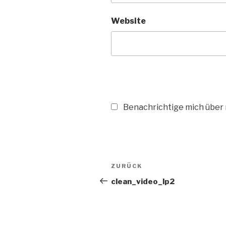
Website
Benachrichtige mich über n
Beitragsnavigation
ZURÜCK
Vorheriger
Beitrag
clean_video_lp2